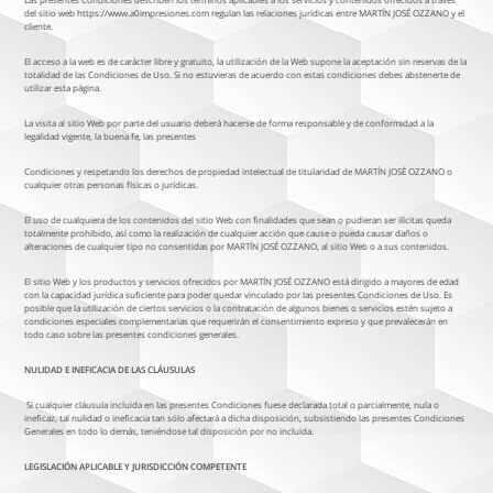
del sitio web https://www.a0impresiones.com regulan las relaciones jurídicas entre MARTÍN JOSÉ OZZANO y el
cliente.
El acceso a la web es de carácter libre y gratuito, la utilización de la Web supone la aceptación sin reservas de la
totalidad de las Condiciones de Uso. Si no estuvieras de acuerdo con estas condiciones debes abstenerte de
utilizar esta página.
La visita al sitio Web por parte del usuario deberá hacerse de forma responsable y de conformidad a la
legalidad vigente, la buena fe, las presentes
Condiciones y respetando los derechos de propiedad intelectual de titularidad de MARTÍN JOSÉ OZZANO o
cualquier otras personas físicas o jurídicas.
El uso de cualquiera de los contenidos del sitio Web con finalidades que sean o pudieran ser ilícitas queda
totalmente prohibido, así como la realización de cualquier acción que cause o pueda causar daños o
alteraciones de cualquier tipo no consentidas por MARTÍN JOSÉ OZZANO, al sitio Web o a sus contenidos.
El sitio Web y los productos y servicios ofrecidos por MARTÍN JOSÉ OZZANO está dirigido a mayores de edad
con la capacidad jurídica suficiente para poder quedar vinculado por las presentes Condiciones de Uso. Es
posible que la utilización de ciertos servicios o la contratación de algunos bienes o servicios estén sujeto a
condiciones especiales complementarias que requerirán el consentimiento expreso y que prevalecerán en
todo caso sobre las presentes condiciones generales.
NULIDAD E INEFICACIA DE LAS CLÁUSULAS
Si cualquier cláusula incluida en las presentes Condiciones fuese declarada total o parcialmente, nula o
ineficaz, tal nulidad o ineficacia tan sólo afectará a dicha disposición, subsistiendo las presentes Condiciones
Generales en todo lo demás, teniéndose tal disposición por no incluida.
LEGISLACIÓN APLICABLE Y JURISDICCIÓN COMPETENTE